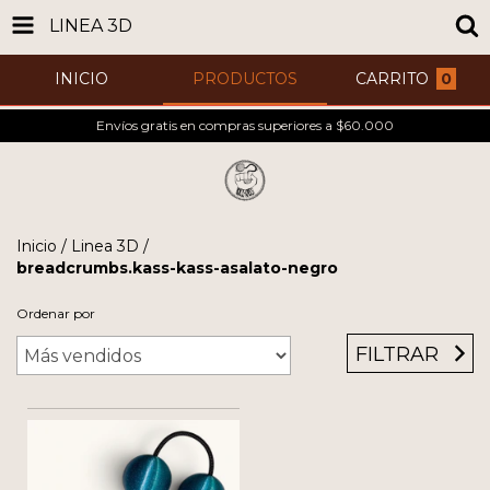
LINEA 3D
INICIO
PRODUCTOS
CARRITO
0
Envíos gratis en compras superiores a $60.000
Inicio
/
Linea 3D
/
breadcrumbs.kass-kass-asalato-negro
Ordenar por
FILTRAR